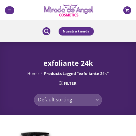
Skip
to
content
Nuestra tienda
exfoliante 24k
Home
/
Products tagged “exfoliante 24k”
FILTER