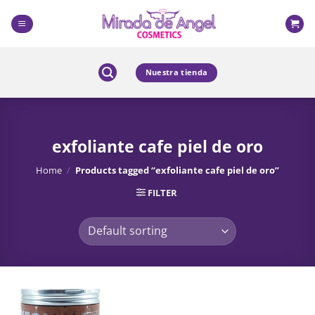
Skip
to
content
Nuestra tienda
exfoliante cafe piel de oro
Home
/
Products tagged “exfoliante cafe piel de oro”
FILTER