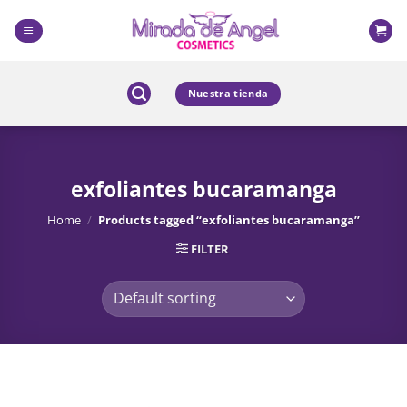
Skip
to
content
Nuestra tienda
exfoliantes bucaramanga
Home
/
Products tagged “exfoliantes bucaramanga”
FILTER