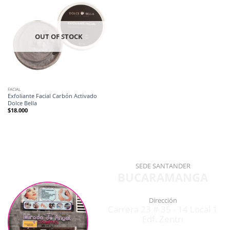
OUT OF STOCK
FACIAL
Exfoliante Facial Carbón Activado
Dolce Bella
$
18.000
SEDE SANTANDER
BUCARAMANGA
Dirección
Carrera 23 # 35 - 14 Local 1
Edf. Zentri