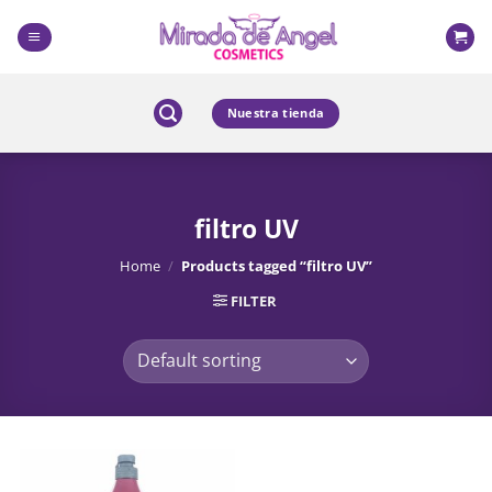
Skip
to
content
Nuestra tienda
filtro UV
Home
/
Products tagged “filtro UV”
FILTER