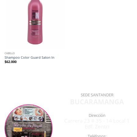
CABELLO
Shampoo Color Guard Salon In
$
62.000
SEDE SANTANDER
BUCARAMANGA
Dirección
Carrera 23 # 35 - 14 Local 1
Edf. Zentri
Teléfonos: