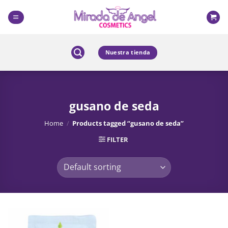
Skip
to
content
Nuestra tienda
gusano de seda
Home
/
Products tagged “gusano de seda”
FILTER