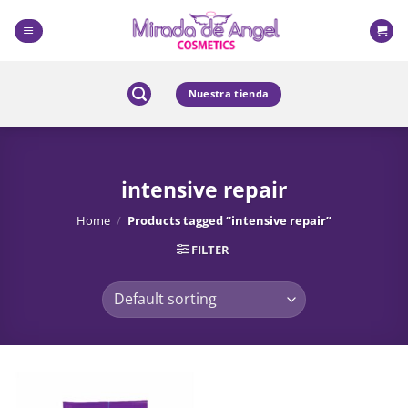
Skip
to
content
Nuestra tienda
intensive repair
Home
/
Products tagged “intensive repair”
FILTER