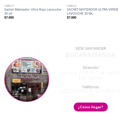
CABELLO
CABELLO
Sachet Matizador Ultra Rojo Lavouche
SACHET MATIZADOR ULTRA VERDE
30 ml
LAVOUCHE 30 ML
$
7.000
$
7.000
SEDE SANTANDER
BUCARAMANGA
Dirección
Carrera 23 # 35 - 14 Local 1
Edf. Zentri
Teléfonos:
322 220 9159 - 318 863 29
78
¿Cómo llegar?