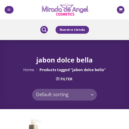
Skip
to
content
Nuestra tienda
jabon dolce bella
Home
/
Products tagged “jabon dolce bella”
FILTER