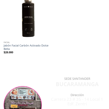
FACIAL
Jabón Facial Carbón Activado Dolce
Bella
$
28.000
SEDE SANTANDER
BUCARAMANGA
Dirección
Carrera 23 # 35 - 14 Local 1
Edf. Zentri