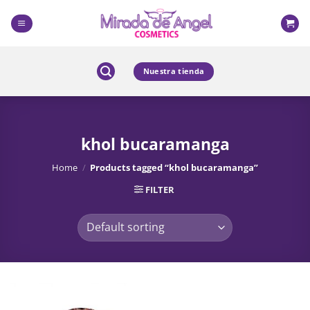
Skip
to
content
Nuestra tienda
khol bucaramanga
Home
/
Products tagged “khol bucaramanga”
FILTER