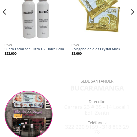
FACIAL
FACIAL
Suero Facial con Filtro UV Dolce Bella
Colágeno de ojos Crystal Mask
$
22.000
$
3.000
SEDE SANTANDER
BUCARAMANGA
Dirección
Carrera 23 # 35 - 14 Local 1
Edf. Zentri
Teléfonos:
322 220 9159 - 318 863 29
78