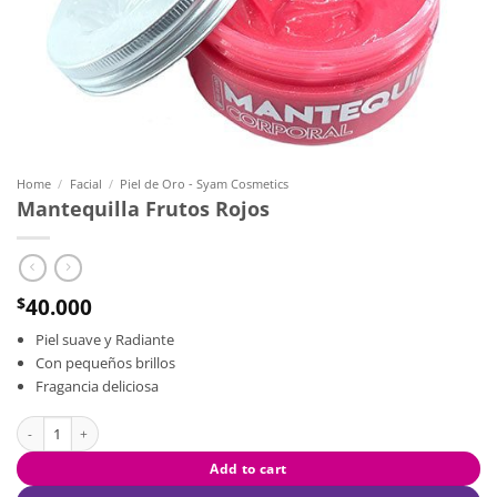
Home
/
Facial
/
Piel de Oro - Syam Cosmetics
Mantequilla Frutos Rojos
40.000
$
Piel suave y Radiante
Con pequeños brillos
Fragancia deliciosa
Mantequilla Frutos Rojos quantity
Add to cart