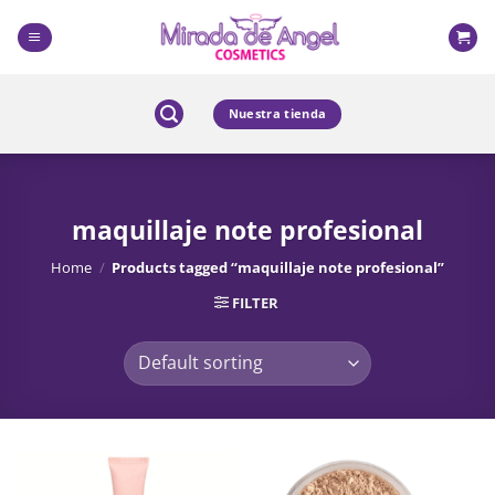
Skip
to
content
Nuestra tienda
maquillaje note profesional
Home
/
Products tagged “maquillaje note profesional”
FILTER