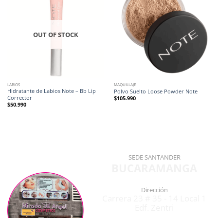
OUT OF STOCK
LABIOS
MAQUILLAJE
Hidratante de Labios Note – Bb Lip
Polvo Suelto Loose Powder Note
Corrector
$
105.990
$
50.990
SEDE SANTANDER
BUCARAMANGA
Dirección
Carrera 23 # 35 - 14 Local 1
Edf. Zentri