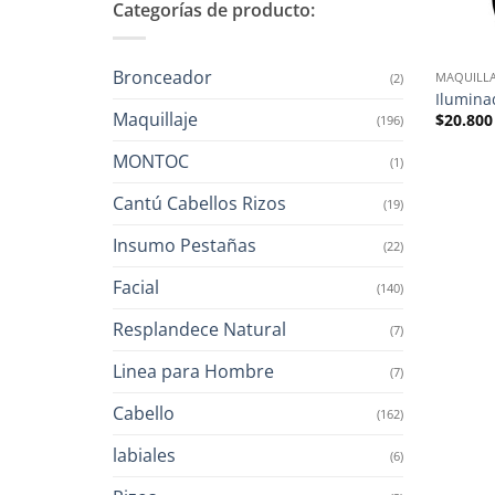
Categorías de producto:
Bronceador
MAQUILLA
(2)
Ilumina
Maquillaje
$
20.800
(196)
MONTOC
(1)
Cantú Cabellos Rizos
(19)
Insumo Pestañas
(22)
Facial
(140)
Resplandece Natural
(7)
Linea para Hombre
(7)
Cabello
(162)
labiales
(6)