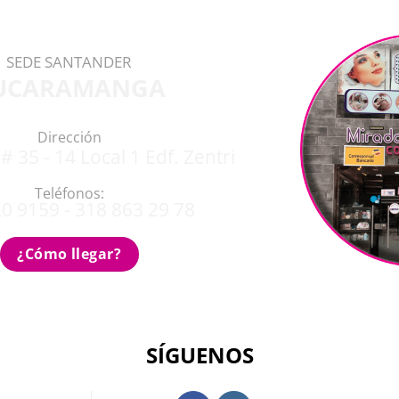
SEDE SANTANDER
UCARAMANGA
Dirección
# 35 - 14 Local 1 Edf. Zentri
Teléfonos:
0 9159 - 318 863 29 78
¿Cómo llegar?
SÍGUENOS