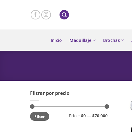
Skip
to
content
Inicio
Maquillaje
Brochas
Filtrar por precio
Min
Max
Price:
$0
—
$70.000
Filter
price
price