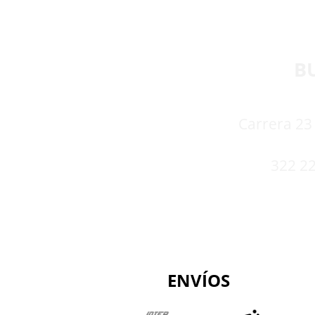
B
Carrera 23 
322 22
ENVÍOS