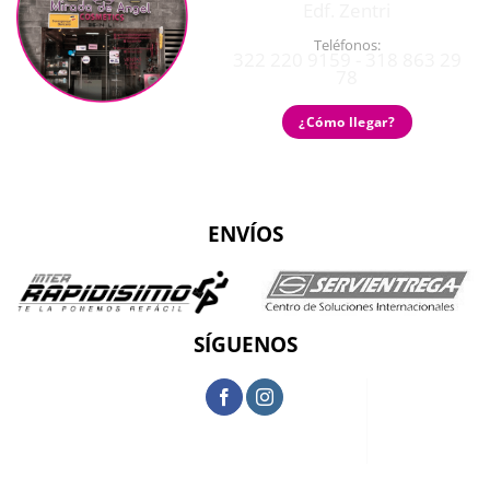
Edf. Zentri
Teléfonos:
322 220 9159 - 318 863 29
78
¿Cómo llegar?
ENVÍOS
SÍGUENOS