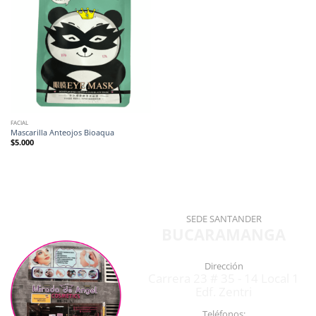
FACIAL
Mascarilla Anteojos Bioaqua
$
5.000
SEDE SANTANDER
BUCARAMANGA
Dirección
Carrera 23 # 35 - 14 Local 1
Edf. Zentri
Teléfonos: