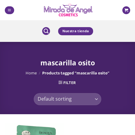
Skip
to
content
Nuestra tienda
mascarilla osito
Home
/
Products tagged “mascarilla osito”
FILTER