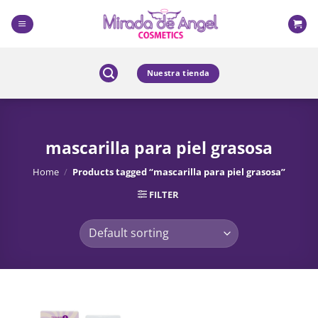
Skip
to
content
Nuestra tienda
mascarilla para piel grasosa
Home
/
Products tagged “mascarilla para piel grasosa”
FILTER