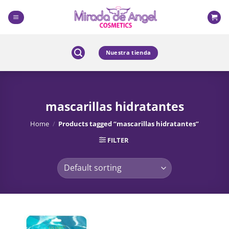
Skip
to
content
Nuestra tienda
mascarillas hidratantes
Home
/
Products tagged “mascarillas hidratantes”
FILTER