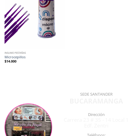
INSUMO PESTAÑAS
Microcepillos
$
14.000
SEDE SANTANDER
BUCARAMANGA
Dirección
Carrera 23 # 35 - 14 Local 1
Edf. Zentri
Teléfonos: