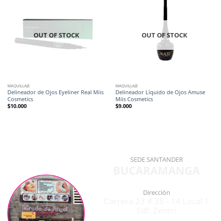
OUT OF STOCK
OUT OF STOCK
MAQUILLAJE
MAQUILLAJE
Delineador de Ojos Eyeliner Real Miis
Delineador Líquido de Ojos Amuse
Cosmetics
Miis Cosmetics
$
10.000
$
9.000
SEDE SANTANDER
BUCARAMANGA
Dirección
Carrera 23 # 35 - 14 Local 1
Edf. Zentri