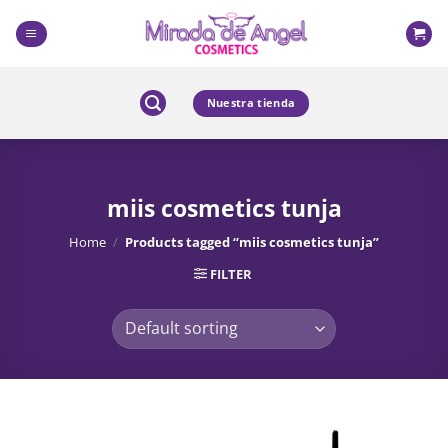
Skip
to
content
Nuestra tienda
miis cosmetics tunja
Home
/
Products tagged “miis cosmetics tunja”
FILTER