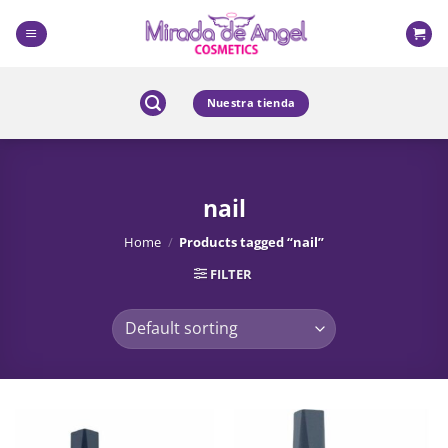
Skip
to
content
Nuestra tienda
nail
Home
/
Products tagged “nail”
FILTER