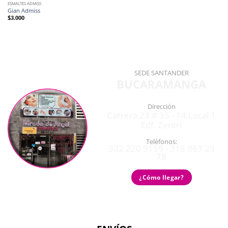
ESMALTES ADMISS
Gian Admiss
$
3.000
SEDE SANTANDER
BUCARAMANGA
Dirección
Carrera 23 # 35 - 14 Local 1
Edf. Zentri
Teléfonos:
322 220 9159 - 318 863 29
78
¿Cómo llegar?