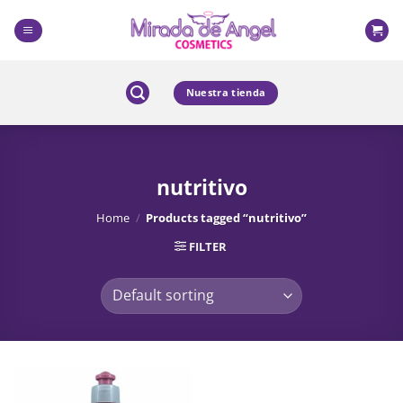
Skip
to
content
Nuestra tienda
nutritivo
Home
/
Products tagged “nutritivo”
FILTER