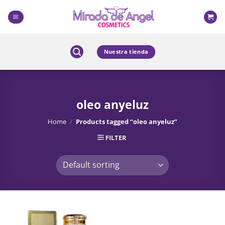
Skip
to
content
Nuestra tienda
oleo anyeluz
Home
/
Products tagged “oleo anyeluz”
FILTER