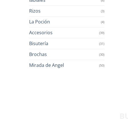
(6)
Rizos
(3)
La Poción
(4)
Accesorios
(39)
Bisutería
(31)
Brochas
(30)
Mirada de Angel
(50)
B