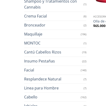
Shampoo y Tratamientos con
(1)
Cannabis
Crema Facial
(6)
ACCESORI
Olla de
Bronceador
(2)
$
65.000
Maquillaje
(196)
MONTOC
(1)
Cantú Cabellos Rizos
(19)
Insumo Pestañas
(22)
Facial
(140)
Resplandece Natural
(7)
Linea para Hombre
(7)
Cabello
(162)
labiales