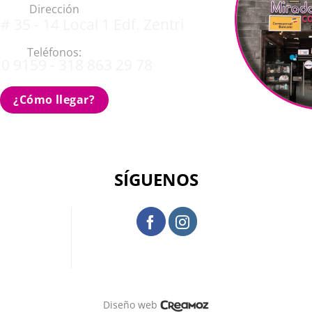
Dirección
# 35 - 14 Local 1 Edf. Zentri
Teléfonos:
0 9159 - 318 863 29 78
¿Cómo llegar?
SÍGUENOS
Diseño web