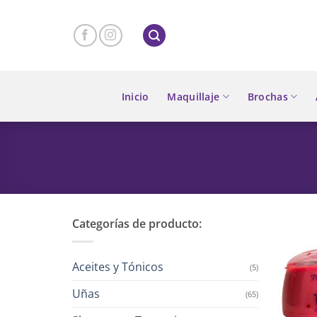
Skip
to
content
Inicio
Maquillaje
Brochas
Categorías de producto:
Aceites y Tónicos
(5)
Uñas
(65)