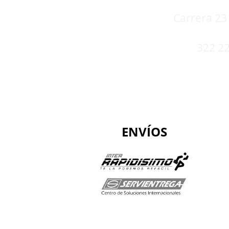
Carrera 23 
322 22
ENVÍOS