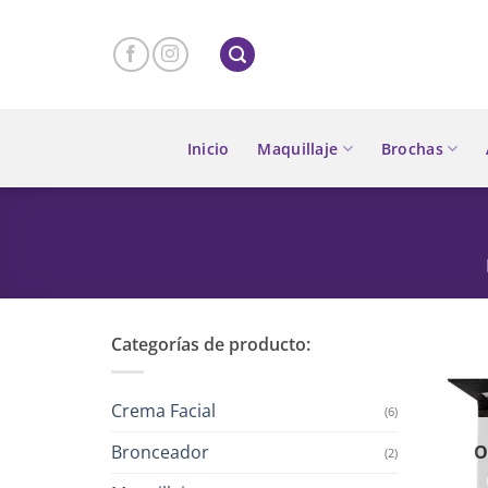
Skip
to
content
Inicio
Maquillaje
Brochas
Categorías de producto:
Crema Facial
(6)
Bronceador
O
(2)