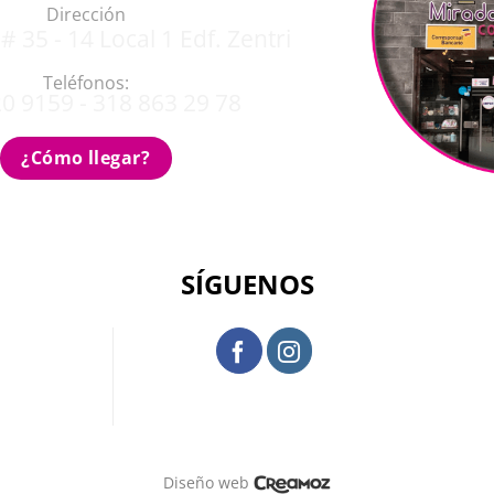
Dirección
# 35 - 14 Local 1 Edf. Zentri
Teléfonos:
0 9159 - 318 863 29 78
¿Cómo llegar?
SÍGUENOS
Diseño web