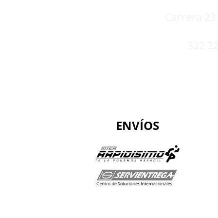
Carrera 23 
322 22
ENVÍOS