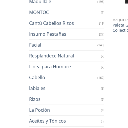
Maquillaje
(196)
MONTOC
(1)
MAQUILLA
Cantú Cabellos Rizos
(19)
Paleta 
Collecti
Insumo Pestañas
(22)
Facial
(140)
Resplandece Natural
(7)
Linea para Hombre
(7)
Cabello
(162)
labiales
(6)
Rizos
(3)
La Poción
(4)
Aceites y Tónicos
(5)