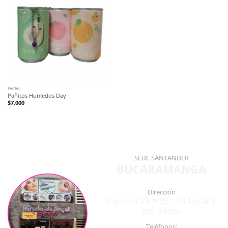
FACIAL
Pañitos Humedos Day
$
7.000
SEDE SANTANDER
BUCARAMANGA
Dirección
Carrera 23 # 35 - 14 Local 1
Edf. Zentri
Teléfonos: