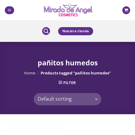
Skip
to
content
Nuestra tienda
pañitos humedos
Home
/
Products tagged “pañitos humedos”
FILTER