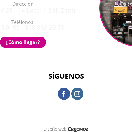
Dirección
# 35 - 14 Local 1 Edf. Zentri
Teléfonos:
0 9159 - 318 863 29 78
¿Cómo llegar?
SÍGUENOS
Diseño web