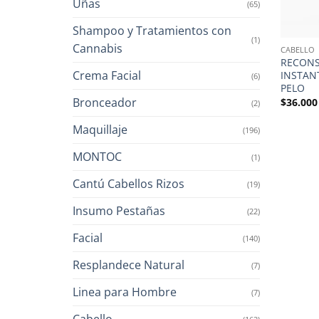
Uñas
(65)
Shampoo y Tratamientos con
(1)
Cannabis
CABELLO
RECON
Crema Facial
INSTAN
(6)
PELO
Bronceador
$
36.000
(2)
Maquillaje
(196)
MONTOC
(1)
Cantú Cabellos Rizos
(19)
Insumo Pestañas
(22)
Facial
(140)
Resplandece Natural
(7)
Linea para Hombre
(7)
Cabello