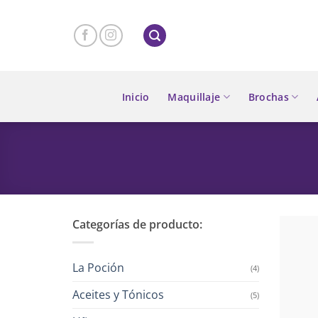
Skip
to
content
Inicio
Maquillaje
Brochas
Categorías de producto:
La Poción
(4)
Aceites y Tónicos
(5)