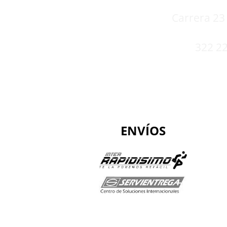
Carrera 23 
322 22
ENVÍOS