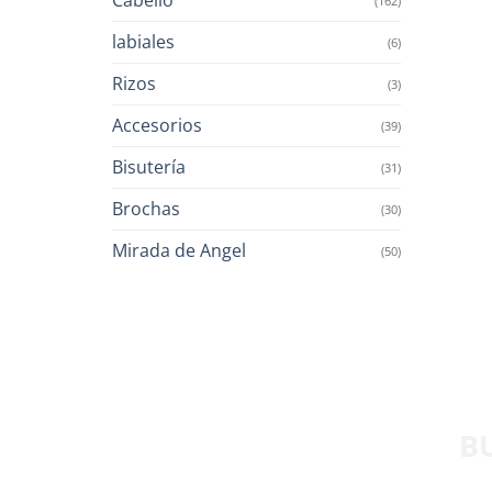
(162)
labiales
(6)
Rizos
(3)
Accesorios
(39)
Bisutería
(31)
Brochas
(30)
Mirada de Angel
(50)
B