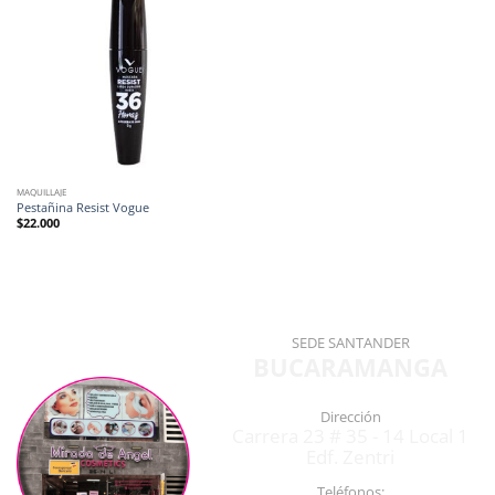
MAQUILLAJE
Pestañina Resist Vogue
$
22.000
SEDE SANTANDER
BUCARAMANGA
Dirección
Carrera 23 # 35 - 14 Local 1
Edf. Zentri
Teléfonos: