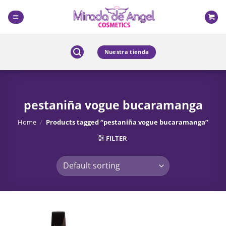
Skip
to
content
Nuestra tienda
pestaniña vogue bucaramanga
Home
/
Products tagged “pestaniña vogue bucaramanga”
FILTER