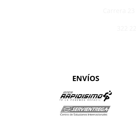
Carrera 23 
322 22
ENVÍOS