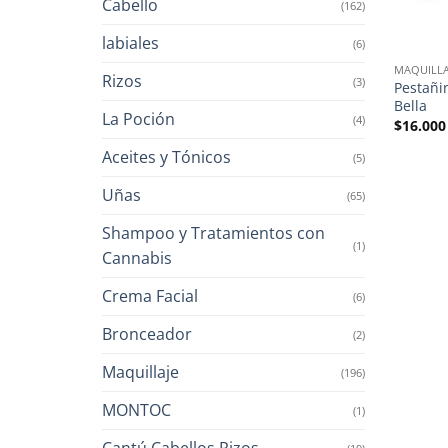
Cabello
(162)
labiales
(6)
MAQUILLA
Rizos
(3)
Pestañi
Bella
La Poción
(4)
$
16.000
Aceites y Tónicos
(5)
Uñas
(65)
Shampoo y Tratamientos con
(1)
Cannabis
Crema Facial
(6)
Bronceador
(2)
Maquillaje
(196)
MONTOC
(1)
Cantú Cabellos Rizos