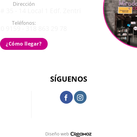
Dirección
# 35 - 14 Local 1 Edf. Zentri
Teléfonos:
0 9159 - 318 863 29 78
¿Cómo llegar?
SÍGUENOS
Diseño web