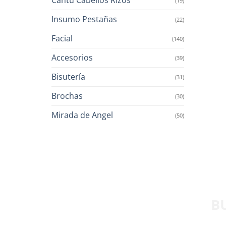
(19)
Insumo Pestañas
(22)
Facial
(140)
Accesorios
(39)
Bisutería
(31)
Brochas
(30)
Mirada de Angel
(50)
B