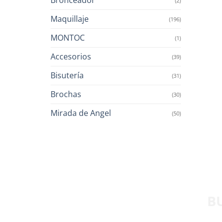
(2)
Maquillaje
(196)
MONTOC
(1)
Accesorios
(39)
Bisutería
(31)
Brochas
(30)
Mirada de Angel
(50)
B