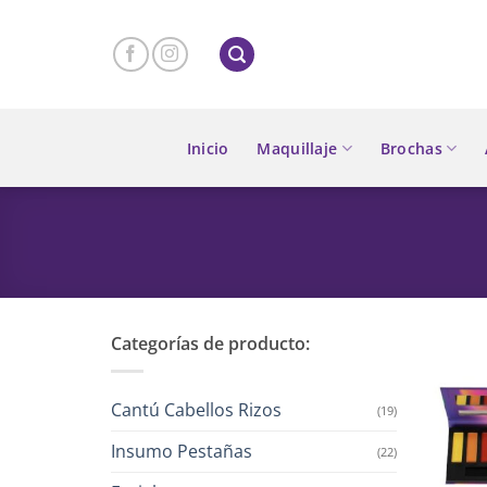
Skip
to
content
Inicio
Maquillaje
Brochas
Categorías de producto:
Cantú Cabellos Rizos
(19)
Insumo Pestañas
(22)