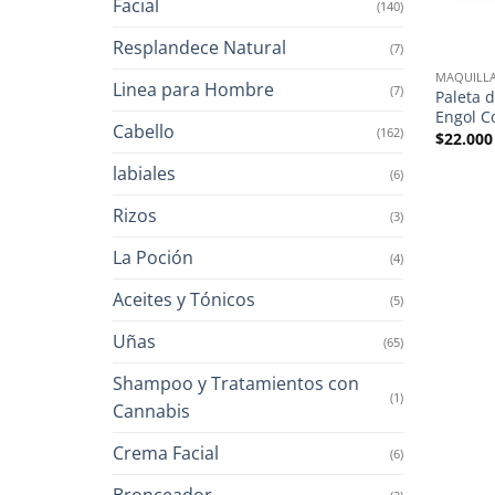
Facial
(140)
Resplandece Natural
(7)
MAQUILLA
Linea para Hombre
(7)
Paleta 
Engol Co
Cabello
(162)
$
22.000
labiales
(6)
Rizos
(3)
La Poción
(4)
Aceites y Tónicos
(5)
Uñas
(65)
Shampoo y Tratamientos con
(1)
Cannabis
Crema Facial
(6)
Bronceador