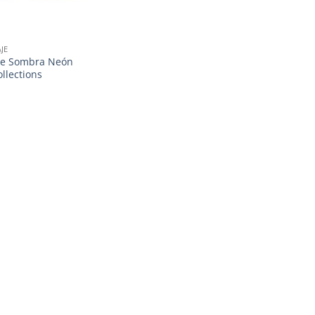
JE
de Sombra Neón
llections