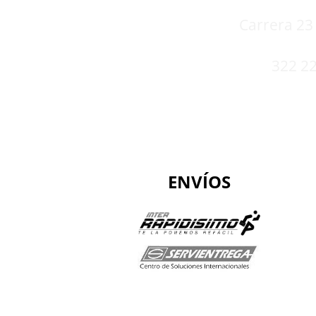
Carrera 23 
322 22
ENVÍOS