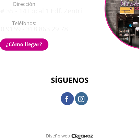
Dirección
# 35 - 14 Local 1 Edf. Zentri
Teléfonos:
0 9159 - 318 863 29 78
¿Cómo llegar?
SÍGUENOS
Diseño web