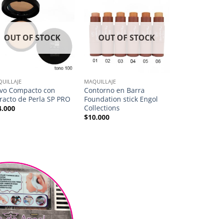
OUT OF STOCK
OUT OF STOCK
UILLAJE
MAQUILLAJE
MAQUILLAJE
lvo Compacto con
Contorno en Barra
Face Primer
racto de Perla SP PRO
Foundation stick Engol
Collections
Collections
4.000
$
22.000
$
10.000