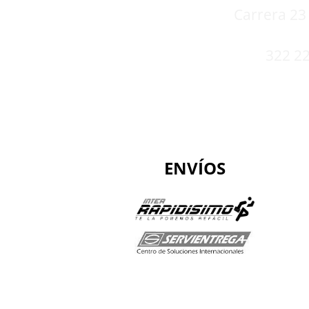
Carrera 23 
322 22
ENVÍOS