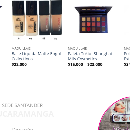
MAQUILLAJE
MAQUILLAJE
MAQ
Base Líquida Matte Engol
Paleta Tokio- Shanghai
Po
Collections
Miis Cosmetics
Ext
$
22.000
$
15.000
–
$
23.000
$
3
SEDE SANTANDER
UCARAMANGA
Dirección