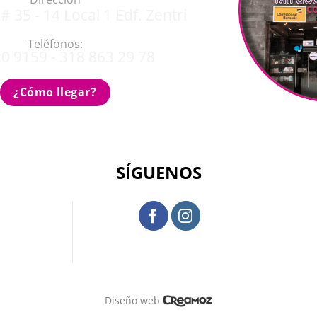
# 35 - 14 Local 1 Edf. Zentri
Teléfonos:
0 9159 - 318 863 29 78
¿Cómo llegar?
SÍGUENOS
Diseño web