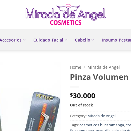
Accesorios
Cuidado Facial
Cabello
Insumo Pesta
Home
/
Mirada de Angel
Pinza Volumen
30.000
$
Out of stock
Category:
Mirada de Angel
Tags:
cosmeticos bucaramanga
,
co
Bucaramanga
,
maquillaje de alta d