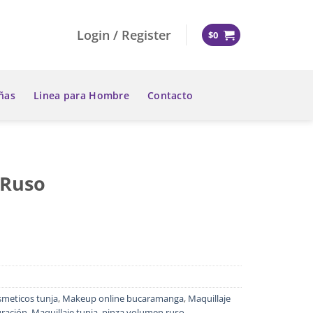
Login / Register
$
0
ñas
Linea para Hombre
Contacto
 Ruso
smeticos tunja
,
Makeup online bucaramanga
,
Maquillaje
uración
,
Maquillaje tunja
,
pinza volumen ruso