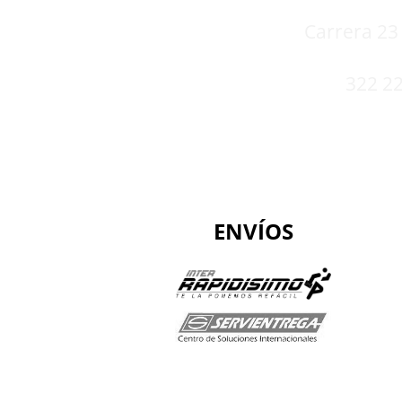
Carrera 23 
322 22
ENVÍOS