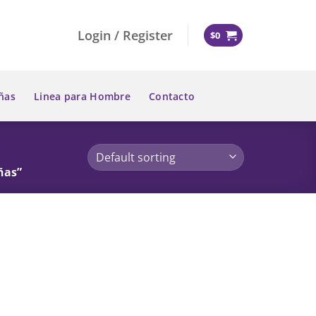
Login / Register
$
0
ñas
Linea para Hombre
Contacto
ñas”