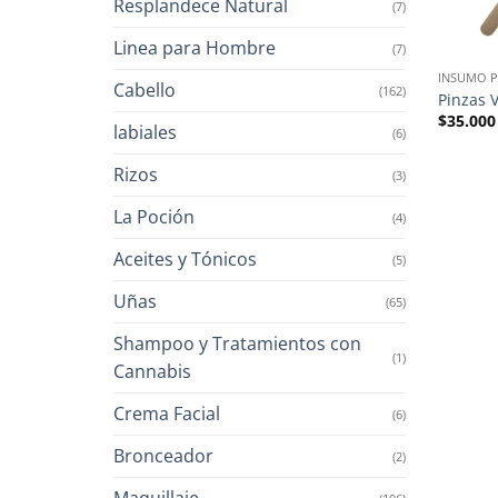
Resplandece Natural
(7)
Linea para Hombre
(7)
INSUMO P
Cabello
(162)
Pinzas 
$
35.000
labiales
(6)
Rizos
(3)
La Poción
(4)
Aceites y Tónicos
(5)
Uñas
(65)
Shampoo y Tratamientos con
(1)
Cannabis
Crema Facial
(6)
Bronceador
(2)
Maquillaje