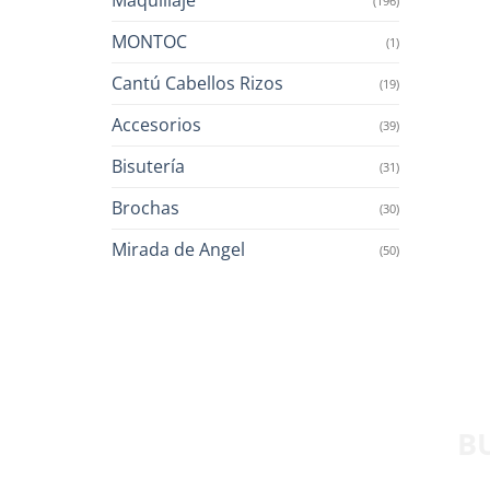
(196)
MONTOC
(1)
Cantú Cabellos Rizos
(19)
Accesorios
(39)
Bisutería
(31)
Brochas
(30)
Mirada de Angel
(50)
B