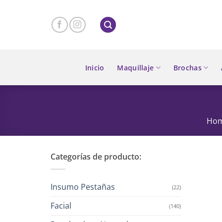
Skip
to
content
Inicio
Maquillaje
Brochas
Ho
Categorías de producto:
Insumo Pestañas
(22)
Facial
(140)