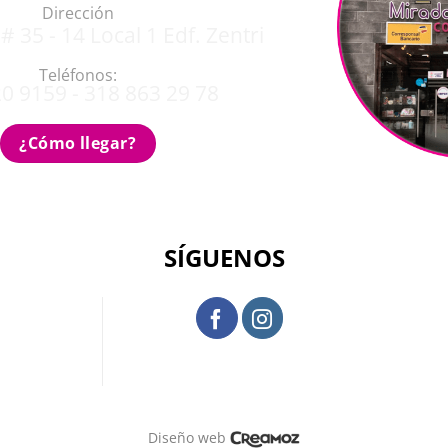
Dirección
# 35 - 14 Local 1 Edf. Zentri
Teléfonos:
0 9159 - 318 863 29 78
¿Cómo llegar?
SÍGUENOS
Diseño web