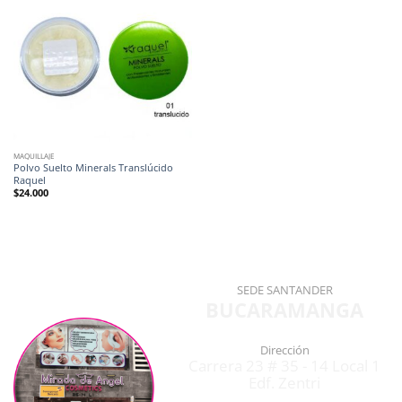
MAQUILLAJE
Polvo Suelto Minerals Translúcido
Raquel
$
24.000
SEDE SANTANDER
BUCARAMANGA
Dirección
Carrera 23 # 35 - 14 Local 1
Edf. Zentri