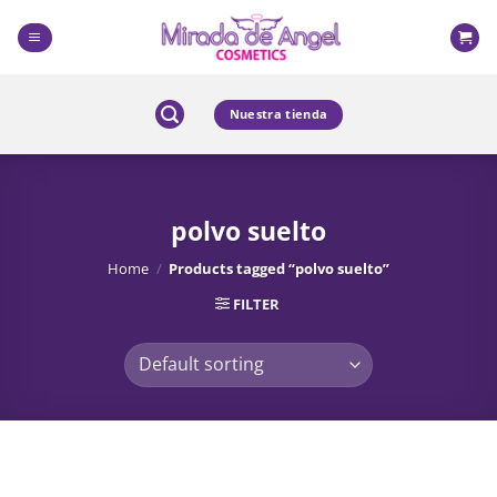
Skip
to
content
Nuestra tienda
polvo suelto
Home
/
Products tagged “polvo suelto”
FILTER