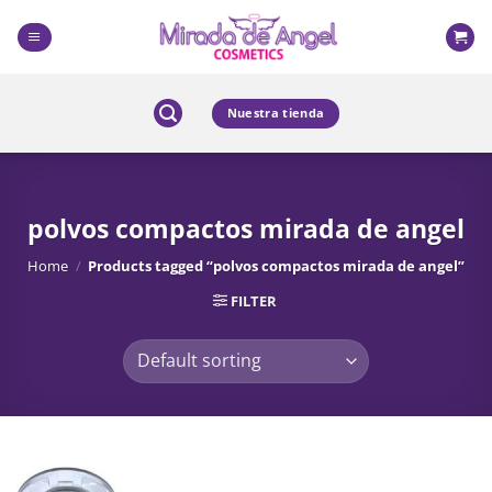
Skip
to
content
Nuestra tienda
polvos compactos mirada de angel
Home
/
Products tagged “polvos compactos mirada de angel”
FILTER