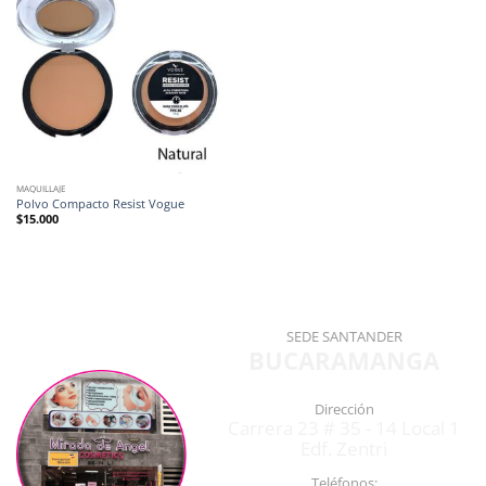
MAQUILLAJE
Polvo Compacto Resist Vogue
$
15.000
SEDE SANTANDER
BUCARAMANGA
Dirección
Carrera 23 # 35 - 14 Local 1
Edf. Zentri
Teléfonos: