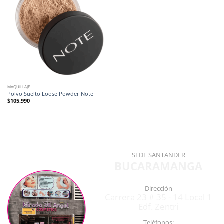
MAQUILLAJE
Polvo Suelto Loose Powder Note
$
105.990
SEDE SANTANDER
BUCARAMANGA
Dirección
Carrera 23 # 35 - 14 Local 1
Edf. Zentri
Teléfonos: