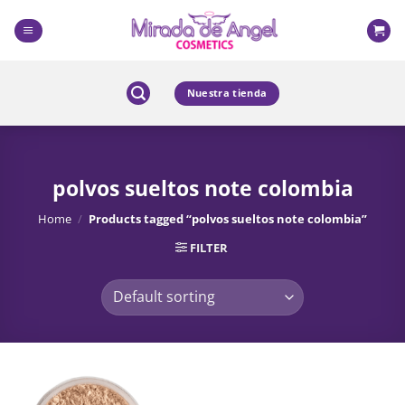
Skip
to
content
Nuestra tienda
polvos sueltos note colombia
Home
/
Products tagged “polvos sueltos note colombia”
FILTER