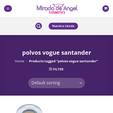
Skip
to
content
Nuestra tienda
polvos vogue santander
Home
/
Products tagged “polvos vogue santander”
FILTER