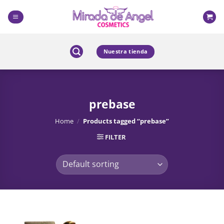
Skip
to
content
Nuestra tienda
prebase
Home
/
Products tagged “prebase”
FILTER