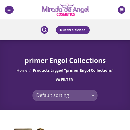
Skip
to
content
Nuestra tienda
primer Engol Collections
Home
/
Products tagged “primer Engol Collections”
FILTER