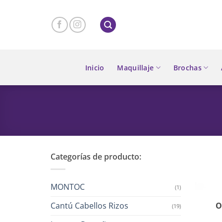
Skip
to
content
Inicio
Maquillaje
Brochas
Categorías de producto:
MONTOC
(1)
Cantú Cabellos Rizos
O
(19)