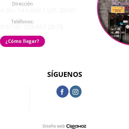
Dirección
# 35 - 14 Local 1 Edf. Zentri
Teléfonos:
0 9159 - 318 863 29 78
¿Cómo llegar?
SÍGUENOS
Diseño web