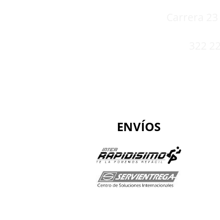
Carrera 23 
322 22
ENVÍOS