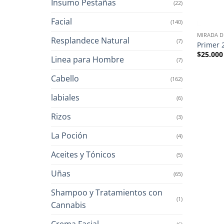
Insumo Pestañas
(22)
Facial
(140)
MIRADA D
Resplandece Natural
(7)
Primer 
$
25.000
Linea para Hombre
(7)
Cabello
(162)
labiales
(6)
Rizos
(3)
La Poción
(4)
Aceites y Tónicos
(5)
Uñas
(65)
Shampoo y Tratamientos con
(1)
Cannabis
Crema Facial