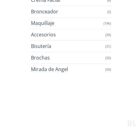
(6)
Bronceador
(2)
Maquillaje
(196)
Accesorios
(39)
Bisutería
(31)
Brochas
(30)
Mirada de Angel
(50)
B