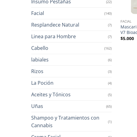
Insumo Pestañas
(22)
Facial
(140)
FACIAL
Resplandece Natural
(7)
Mascari
V7 Bioa
Linea para Hombre
(7)
$
5.000
Cabello
(162)
labiales
(6)
Rizos
(3)
La Poción
(4)
Aceites y Tónicos
(5)
Uñas
(65)
Shampoo y Tratamientos con
(1)
Cannabis
Crema Facial