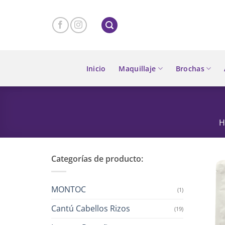
Skip
to
content
Inicio
Maquillaje
Brochas
H
Categorías de producto:
MONTOC
(1)
Cantú Cabellos Rizos
(19)