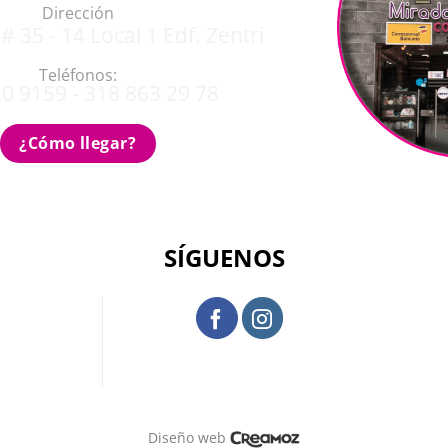
Dirección
# 35 - 14 Local 1 Edf. Zentri
Teléfonos:
0 9159 - 318 863 29 78
¿Cómo llegar?
SÍGUENOS
Diseño web