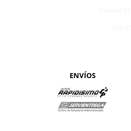
Carrera 23 
322 22
ENVÍOS