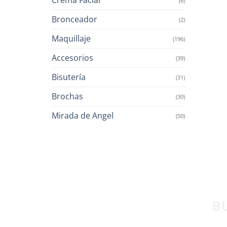
(6)
Bronceador
(2)
Maquillaje
(196)
Accesorios
(39)
Bisutería
(31)
Brochas
(30)
Mirada de Angel
(50)
B