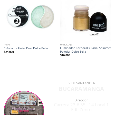
FACIAL
MAQUILLAJE
Iluminador Corporal Y Facial Shimmer
Exfoliante Facial Dual Dolce Bella
Powder Dolce Bella
$
24.000
$
16.000
SEDE SANTANDER
BUCARAMANGA
Dirección
Carrera 23 # 35 - 14 Local 1
Edf. Zentri