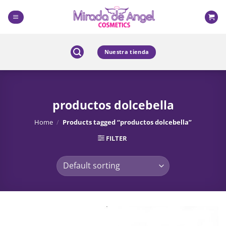
Skip
to
content
Nuestra tienda
productos dolcebella
Home
/
Products tagged “productos dolcebella”
FILTER