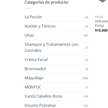
Categorías de producto:
La Poción
FACIAL
(4)
Hidrata
Fresa
Aceites y Tónicos
(5)
$
15.000
Uñas
(65)
Shampoo y Tratamientos con
(1)
Cannabis
Crema Facial
(6)
Bronceador
(2)
Maquillaje
(196)
MONTOC
(1)
Cantú Cabellos Rizos
(19)
Insumo Pestañas
(22)