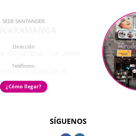
SEDE SANTANDER
UCARAMANGA
Dirección
# 35 - 14 Local 1 Edf. Zentri
Teléfonos:
0 9159 - 318 863 29 78
¿Cómo llegar?
SÍGUENOS