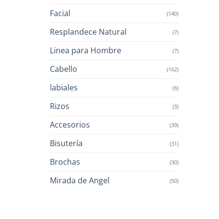
Facial
(140)
Resplandece Natural
(7)
Linea para Hombre
(7)
Cabello
(162)
labiales
(6)
Rizos
(3)
Accesorios
(39)
Bisutería
(31)
Brochas
(30)
Mirada de Angel
(50)