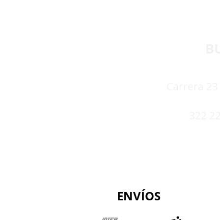
B
Carrera 23 
322 22
ENVÍOS