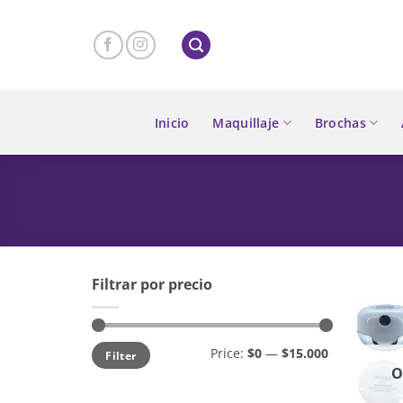
Skip
to
content
Inicio
Maquillaje
Brochas
Filtrar por precio
Min
Max
Price:
$0
—
$15.000
Filter
price
price
O