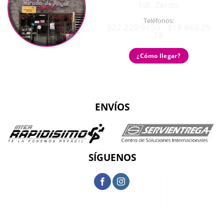
Edf. Zentri
Teléfonos:
322 220 9159 - 318 863 29
78
¿Cómo llegar?
ENVÍOS
SÍGUENOS