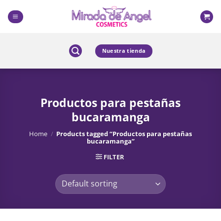
Skip
to
content
Nuestra tienda
Productos para pestañas
bucaramanga
Home
/
Products tagged “Productos para pestañas
bucaramanga”
FILTER