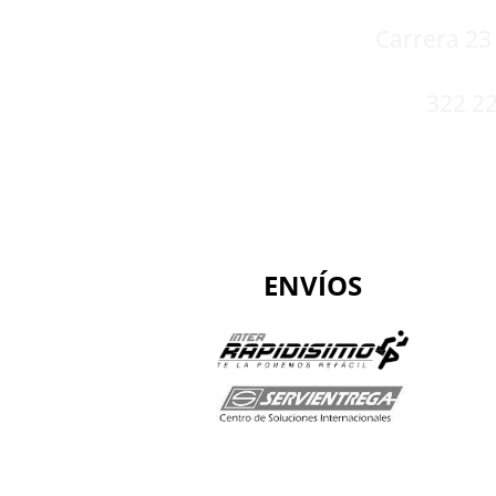
Carrera 23 
322 22
ENVÍOS