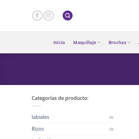
Skip
to
content
Inicio
Maquillaje
Brochas
Categorías de producto:
labiales
(6)
Rizos
(3)