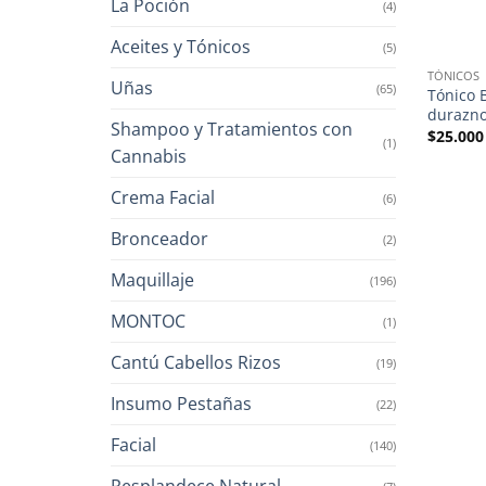
La Poción
(4)
Aceites y Tónicos
(5)
TÓNICOS
Uñas
(65)
Tónico B
durazno
Shampoo y Tratamientos con
$
25.000
(1)
Cannabis
Crema Facial
(6)
Bronceador
(2)
Maquillaje
(196)
MONTOC
(1)
Cantú Cabellos Rizos
(19)
Insumo Pestañas
(22)
Facial
(140)
Resplandece Natural