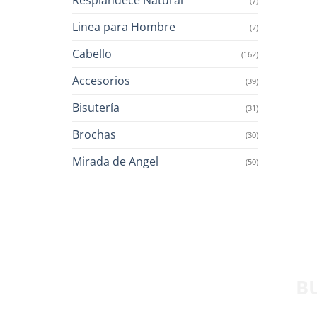
(7)
Linea para Hombre
(7)
Cabello
(162)
Accesorios
(39)
Bisutería
(31)
Brochas
(30)
Mirada de Angel
(50)
B