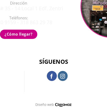
Dirección
# 35 - 14 Local 1 Edf. Zentri
Teléfonos:
0 9159 - 318 863 29 78
¿Cómo llegar?
SÍGUENOS
Diseño web