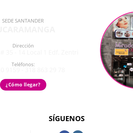
SEDE SANTANDER
UCARAMANGA
Dirección
# 35 - 14 Local 1 Edf. Zentri
Teléfonos:
0 9159 - 318 863 29 78
¿Cómo llegar?
SÍGUENOS