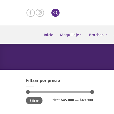
Skip
to
content
Inicio
Maquillaje
Brochas
Filtrar por precio
Min
Max
Price:
$45.000
—
$49.900
Filter
price
price