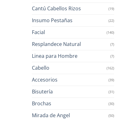
Cantú Cabellos Rizos
(19)
Insumo Pestañas
(22)
Facial
(140)
Resplandece Natural
(7)
Linea para Hombre
(7)
Cabello
(162)
Accesorios
(39)
Bisutería
(31)
Brochas
(30)
Mirada de Angel
(50)