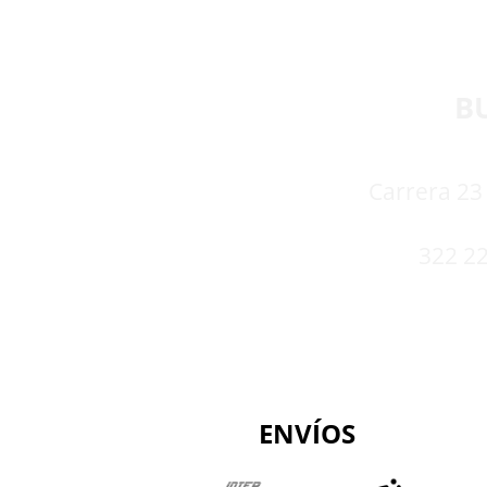
B
Carrera 23 
322 22
ENVÍOS