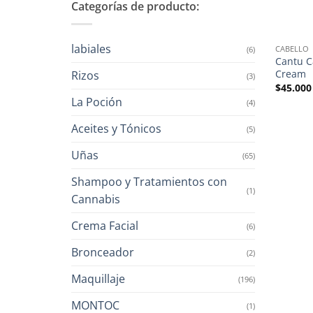
Categorías de producto:
labiales
CABELLO
(6)
Cantu C
Cream
Rizos
(3)
$
45.000
La Poción
(4)
Aceites y Tónicos
(5)
Uñas
(65)
Shampoo y Tratamientos con
(1)
Cannabis
Crema Facial
(6)
Bronceador
(2)
Maquillaje
(196)
MONTOC
(1)