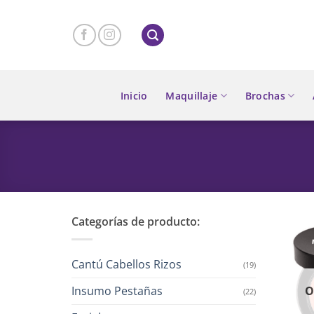
Skip
to
content
Inicio
Maquillaje
Brochas
Categorías de producto:
Cantú Cabellos Rizos
(19)
Insumo Pestañas
O
(22)