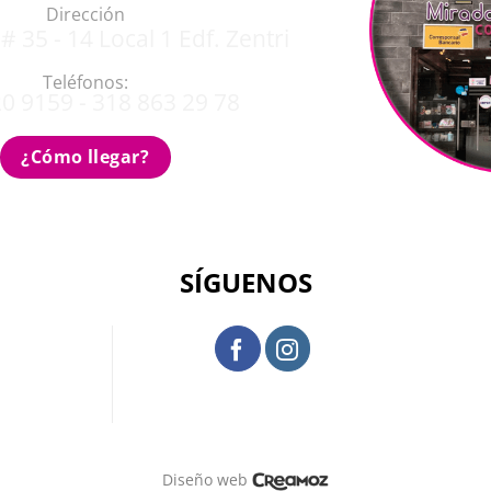
Dirección
# 35 - 14 Local 1 Edf. Zentri
Teléfonos:
0 9159 - 318 863 29 78
¿Cómo llegar?
SÍGUENOS
Diseño web