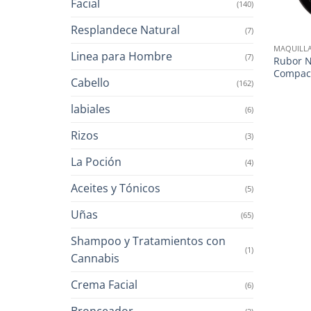
Facial
(140)
Resplandece Natural
(7)
MAQUILLA
Linea para Hombre
(7)
Rubor N
Compact
Cabello
(162)
labiales
(6)
Rizos
(3)
La Poción
(4)
Aceites y Tónicos
(5)
Uñas
(65)
Shampoo y Tratamientos con
(1)
Cannabis
Crema Facial
(6)
Bronceador