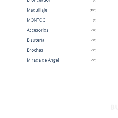
(2)
Maquillaje
(196)
MONTOC
(1)
Accesorios
(39)
Bisutería
(31)
Brochas
(30)
Mirada de Angel
(50)
B