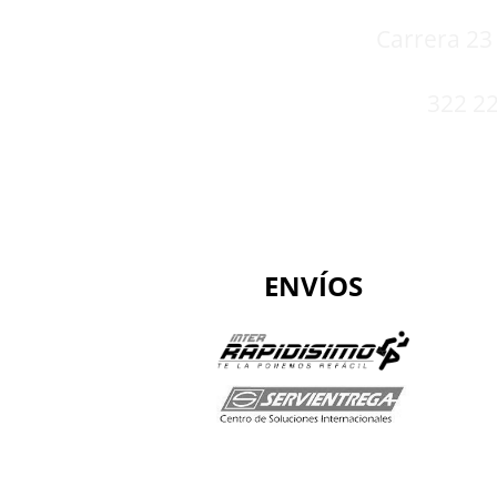
Carrera 23 
322 22
ENVÍOS