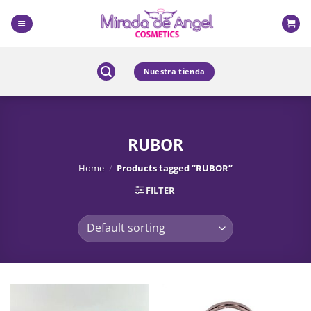
Skip
to
content
Nuestra tienda
RUBOR
Home
/
Products tagged “RUBOR”
FILTER