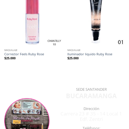
MAQUILLAJE
MAQUILLAJE
Corrector Feels Ruby Rose
Iluminador liquido Ruby Rose
$
25.000
$
25.000
SEDE SANTANDER
BUCARAMANGA
Dirección
Carrera 23 # 35 - 14 Local 1
Edf. Zentri
Teléfonos: