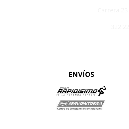
Carrera 23 
322 22
ENVÍOS