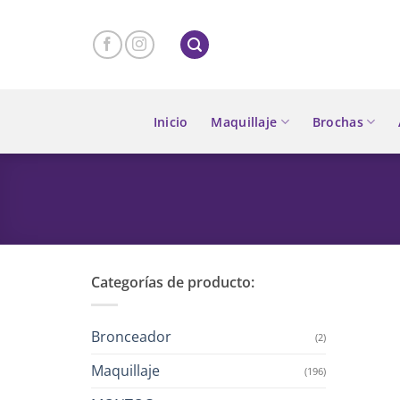
Skip
to
content
Inicio
Maquillaje
Brochas
Categorías de producto:
Bronceador
(2)
Maquillaje
(196)