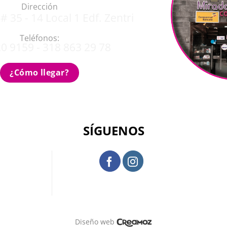
Dirección
# 35 - 14 Local 1 Edf. Zentri
Teléfonos:
0 9159 - 318 863 29 78
¿Cómo llegar?
SÍGUENOS
Diseño web