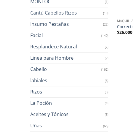
MONTOC
(1)
Cantú Cabellos Rizos
(19)
MAQUILLA
Insumo Pestañas
(22)
Correct
$
25.000
Facial
(140)
Resplandece Natural
(7)
Linea para Hombre
(7)
Cabello
(162)
labiales
(6)
Rizos
(3)
La Poción
(4)
Aceites y Tónicos
(5)
Uñas
(65)