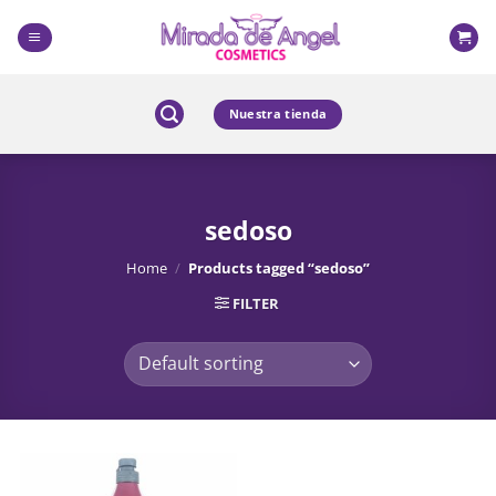
Skip
to
content
Nuestra tienda
sedoso
Home
/
Products tagged “sedoso”
FILTER