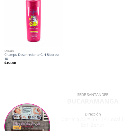
CABELLO
Champu Desenredante Girl Biocress
10
$
35.000
SEDE SANTANDER
BUCARAMANGA
Dirección
Carrera 23 # 35 - 14 Local 1
Edf. Zentri