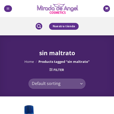
Skip
to
content
Nuestra tienda
sin maltrato
Home
/
Products tagged “sin maltrato”
FILTER