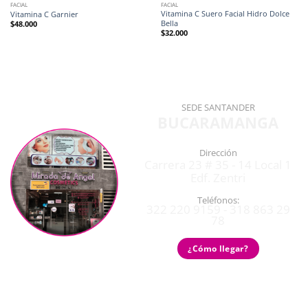
FACIAL
FACIAL
Vitamina C Suero Facial Hidro Dolce
Vitamina C Garnier
Bella
$
48.000
$
32.000
SEDE SANTANDER
BUCARAMANGA
Dirección
Carrera 23 # 35 - 14 Local 1
Edf. Zentri
Teléfonos:
322 220 9159 - 318 863 29
78
¿Cómo llegar?