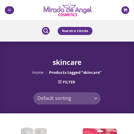
Skip
to
content
Nuestra tienda
skincare
Home
/
Products tagged “skincare”
FILTER