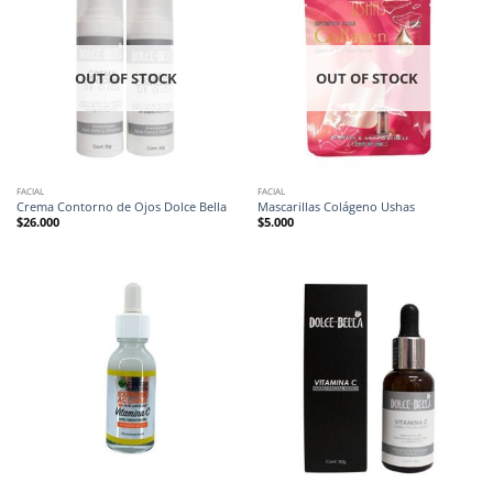
OUT OF STOCK
OUT OF STOCK
FACIAL
FACIAL
Crema Contorno de Ojos Dolce Bella
Mascarillas Colágeno Ushas
$
26.000
$
5.000